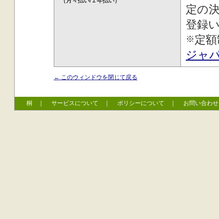
（月々払い/１年払い）
定の
登録
定額
※
ジャ
← このウィンドウを閉じて戻る
桐
｜
サービスについて
｜
ポリシーについて
｜
お問い合わせ